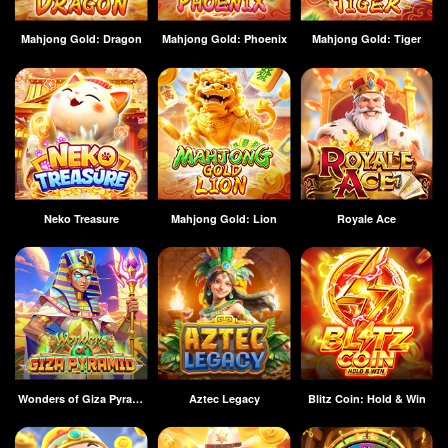
Mahjong Gold: Dragon
Mahjong Gold: Phoenix
Mahjong Gold: Tiger
Neko Treasure
Mahjong Gold: Lion
Royale Ace
Wonders of Giza Pyramid
Aztec Legacy
Blitz Coin: Hold & Win