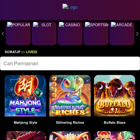
SOBATJP
>>
LIVE22
Bel
Masuk
Mahjong Style
Slithering Riches
Buffalo Blaze