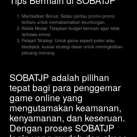
Tips Bermain di SOBATJP
Manfaatkan Bonus: Selalu pantau promo-promo
terbaru untuk memaksimalkan keuntungan.
Kelola Modal: Tetapkan budget bermain agar tidak
terbawa emosi.
Pelajari Strategi: Untuk game seperti poker atau
blackjack, kuasai strategi dasar untuk meningkatkan
peluang menang.
SOBATJP adalah pilihan
tepat bagi para penggemar
game online yang
mengutamakan keamanan,
kenyamanan, dan keseruan.
Dengan proses SOBATJP