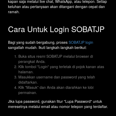
kapan saja melalui live chat, WhatsApp, atau telepon. Setiap
keluhan atau pertanyaan akan ditangani dengan cepat dan
ramah.
Cara Untuk Login SOBATJP
Bagi yang sudah bergabung, proses
SOBATJP login
sangatlah mudah. Ikuti langkah-langkah berikut:
Buka situs resmi SOBATJP melalui browser di
perangkat Anda.
Klik tombol "Login" yang terletak di pojok kanan atas
halaman.
Masukkan username dan password yang telah
didaftarkan.
Klik "Masuk" dan Anda akan diarahkan ke lobi
permainan.
Jika lupa password, gunakan fitur "Lupa Password" untuk
meresetnya melalui email atau nomor telepon yang terdaftar.