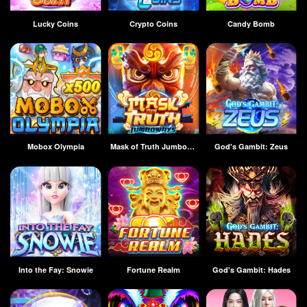
Lucky Coins
Crypto Coins
Candy Bomb
Mobox Olympia
Mask of Truth Jumboways
God's Gambit: Zeus
Into the Fay: Snowie
Fortune Realm
God's Gambit: Hades